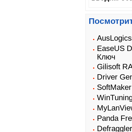
Посмотрит
AusLogics
EaseUS Da
Ключ
Gilisoft 
Driver Ge
SoftMaker 
WinTuning
MyLanView
Panda Fre
Defraggler